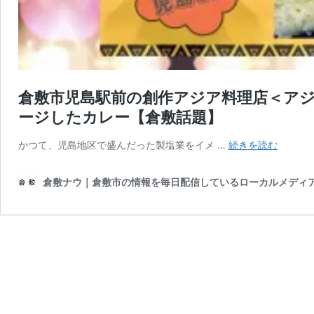
倉敷市児島駅前の創作アジア料理店＜ア
ージしたカレー【倉敷話題】
倉
かつて、児島地区で盛んだった製塩業をイメ …
続きを読む
敷
市
倉敷ナウ｜倉敷市の情報を毎日配信しているローカルメディ
児
島
駅
前
の
創
作
ア
ジ