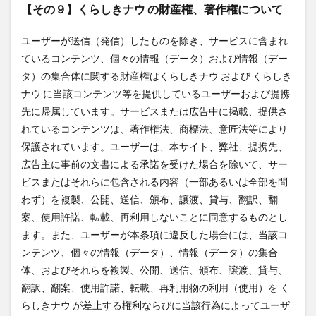
【その９】くらしきナウ の財産権、著作権について
ユーザーが送信（発信）したものを除き、サービスに含まれ
ているコンテンツ、個々の情報（データ）および情報（デー
タ）の集合体に関する財産権はくらしきナウ および くらしき
ナウ に当該コンテンツ等を提供しているユーザーおよび提携
先に帰属しています。サービスまたは広告中に掲載、提供さ
れているコンテンツは、著作権法、商標法、意匠法等により
保護されています。ユーザーは、本サイト、弊社、提携先、
広告主に事前の文書による承諾を受けた場合を除いて、サー
ビスまたはそれらに包含される内容（一部あるいは全部を問
わず）を複製、公開、送信、頒布、譲渡、貸与、翻訳、翻
案、使用許諾、転載、再利用しないことに同意するものとし
ます。また、ユーザーが本条項に違反した場合には、当該コ
ンテンツ、個々の情報（データ）、情報（データ）の集合
体、およびそれらを複製、公開、送信、頒布、譲渡、貸与、
翻訳、翻案、使用許諾、転載、再利用物の利用（使用）を く
らしきナウ が差止する権利ならびに当該行為によってユーザ