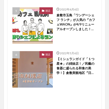
2022年6月6日
開店
倉敷市玉島「ワンデーシェ
フ ランチ」が人気の『カフ
ェWAON』が4/9リニュー
アルオープンしました！
【倉敷開店】
2022年5月6日
開店
【ミシュランガイド「１つ
星★」の姉妹店！／民藝の
食器に盛られる和食の美
学！】倉敷美観地区『日本
料理店 雲』４／２８オー
プン！【倉敷開店】