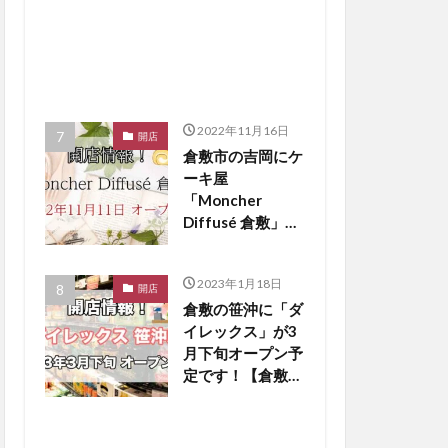
2022年11月16日
開店
倉敷市の吉岡にケ
ーキ屋
「Moncher
Diffusé 倉敷」が
11月11日オープ
ンしました！【倉
2023年1月18日
敷開店】
開店
倉敷の笹沖に「ダ
イレックス」が3
月下旬オープン予
定です！【倉敷開
店】