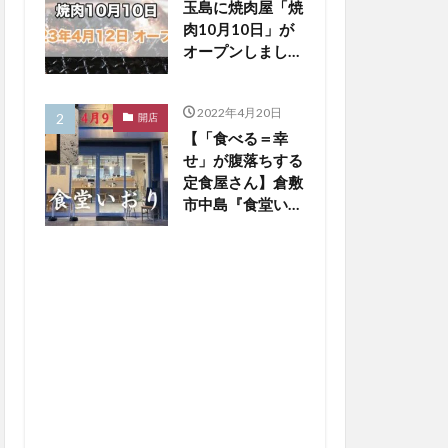
玉島に焼肉屋「焼
肉10月10日」が
オープンしまし
た！【倉敷開店】
2022年4月20日
開店
【「食べる＝幸
せ」が腹落ちする
定食屋さん】倉敷
市中島『食堂いお
り』４月９日オー
プン！【倉敷開
店】