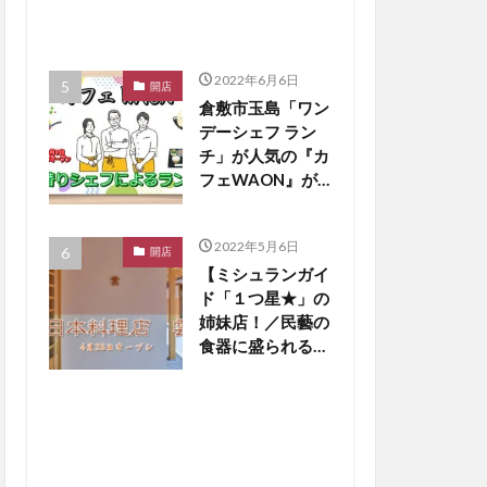
2022年6月6日
開店
倉敷市玉島「ワン
デーシェフ ラン
チ」が人気の『カ
フェWAON』が
4/9リニューアル
オープンしまし
2022年5月6日
た！【倉敷開店】
開店
【ミシュランガイ
ド「１つ星★」の
姉妹店！／民藝の
食器に盛られる和
食の美学！】倉敷
美観地区『日本料
理店 雲』４／２
８オープン！【倉
敷開店】