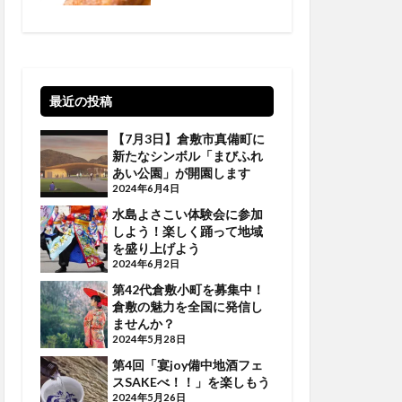
に閉店しています
【倉敷閉店】
最近の投稿
【7月3日】倉敷市真備町に
新たなシンボル「まびふれ
あい公園」が開園します
2024年6月4日
水島よさこい体験会に参加
しよう！楽しく踊って地域
を盛り上げよう
2024年6月2日
第42代倉敷小町を募集中！
倉敷の魅力を全国に発信し
ませんか？
2024年5月28日
第4回「宴joy備中地酒フェ
スSAKEべ！！」を楽しもう
2024年5月26日