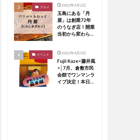
2022年3月2日
グルメ
玉島にある「丹
屋」は創業72年
のうなぎ店！開業
当初から変わらな
い老舗の味です
【くらしきグル
2022年4月5日
メ】
イベント
Fujii Kaze<藤井風
>│7月、倉敷市民
会館でワンマンラ
イブ決定！本日5
日18時から、優
先チケット予約開
始ですよ〜♪【倉
敷イベント】