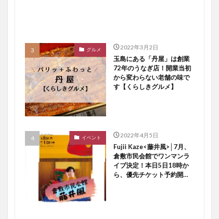
2022年3月2日
グルメ
玉島にある「丹屋」は創業
72年のうなぎ店！開業当初
から変わらない老舗の味で
す【くらしきグルメ】
2022年4月5日
イベント
Fujii Kaze<藤井風>│7月、
倉敷市民会館でワンマンラ
イブ決定！本日5日18時か
ら、優先チケット予約開始
ですよ〜♪【倉敷イベント】