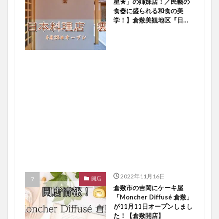
星★」の姉妹店！／民藝の
食器に盛られる和食の美
学！】倉敷美観地区『日本
料理店 雲』４／２８オー
プン！【倉敷開店】
2022年11月16日
開店
倉敷市の吉岡にケーキ屋
「Moncher Diffusé 倉敷」
が11月11日オープンしまし
た！【倉敷開店】