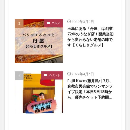
2022年3月2日
グルメ
玉島にある「丹屋」は創業
72年のうなぎ店！開業当初
から変わらない老舗の味で
す【くらしきグルメ】
2022年4月5日
イベント
Fujii Kaze<藤井風>│7月、
倉敷市民会館でワンマンラ
イブ決定！本日5日18時か
ら、優先チケット予約開始
ですよ〜♪【倉敷イベント】