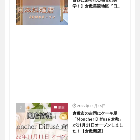
学！】倉敷美観地区『日本
料理店 雲』４／２８オー
プン！【倉敷開店】
2022年11月16日
開店
倉敷市の吉岡にケーキ屋
「Moncher Diffusé 倉敷」
が11月11日オープンしまし
た！【倉敷開店】