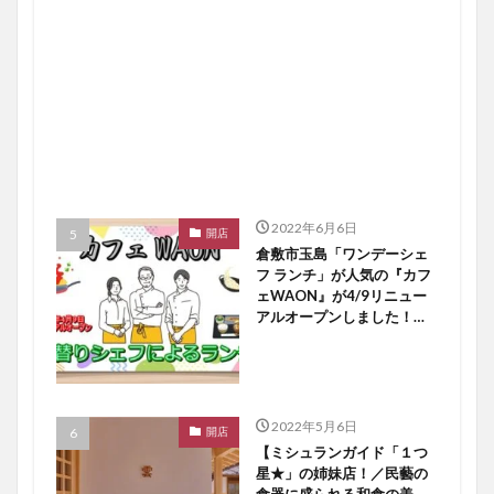
2022年6月6日
開店
倉敷市玉島「ワンデーシェ
フ ランチ」が人気の『カフ
ェWAON』が4/9リニュー
アルオープンしました！
【倉敷開店】
2022年5月6日
開店
【ミシュランガイド「１つ
星★」の姉妹店！／民藝の
食器に盛られる和食の美