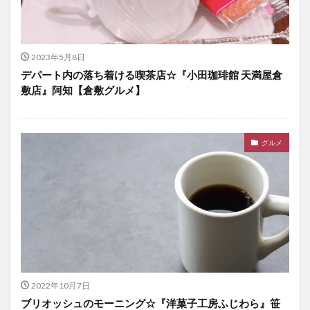
2023年5月8日
デパート内の落ち着ける喫茶店☆『小田珈琲館 天満屋倉
敷店』阿知【倉敷グルメ】
グルメ
2022年10月7日
ブリオッシュのモーニング☆『洋菓子工房ふじわら』笹