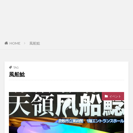
HOME
風船鯰
TAG
風船鯰
イベント