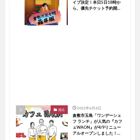
イブ決定！本日5日18時か
ら、優先チケット予約開始
ですよ〜♪【倉敷イベント】
2022年6月6日
開店
倉敷市玉島「ワンデーシェ
フ ランチ」が人気の『カフ
ェWAON』が4/9リニュー
アルオープンしました！
【倉敷開店】