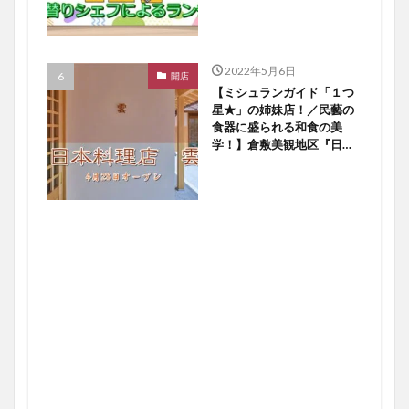
2022年5月6日
開店
【ミシュランガイド「１つ
星★」の姉妹店！／民藝の
食器に盛られる和食の美
学！】倉敷美観地区『日本
料理店 雲』４／２８オー
プン！【倉敷開店】