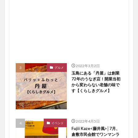
2022年3月2日
グルメ
玉島にある「丹屋」は創業
72年のうなぎ店！開業当初
から変わらない老舗の味で
す【くらしきグルメ】
2022年4月5日
イベント
Fujii Kaze<藤井風>│7月、
倉敷市民会館でワンマンラ