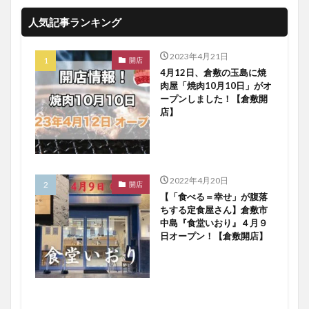
人気記事ランキング
2023年4月21日
開店
4月12日、倉敷の玉島に焼
肉屋「焼肉10月10日」がオ
ープンしました！【倉敷開
店】
2022年4月20日
開店
【「食べる＝幸せ」が腹落
ちする定食屋さん】倉敷市
中島『食堂いおり』４月９
日オープン！【倉敷開店】