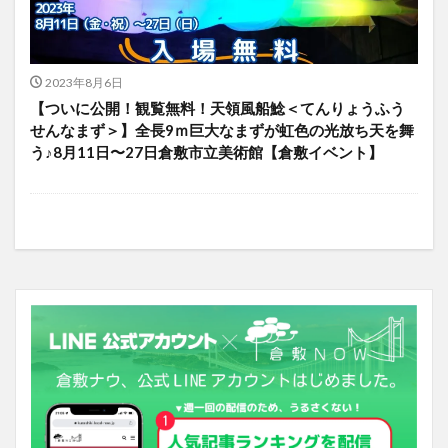
2023年8月6日
【ついに公開！観覧無料！天領風船鯰＜てんりょうふう
せんなまず＞】全長9ｍ巨大なまずが虹色の光放ち天を舞
う♪8月11日〜27日倉敷市立美術館【倉敷イベント】