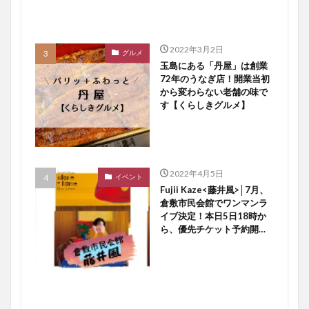
2022年3月2日
グルメ
玉島にある「丹屋」は創業
72年のうなぎ店！開業当初
から変わらない老舗の味で
す【くらしきグルメ】
2022年4月5日
イベント
Fujii Kaze<藤井風>│7月、
倉敷市民会館でワンマンラ
イブ決定！本日5日18時か
ら、優先チケット予約開始
ですよ〜♪【倉敷イベント】