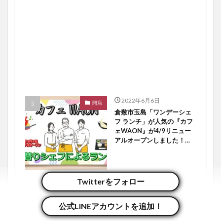
2022年6月6日
開店
倉敷市玉島「ワンデーシェ
フ ランチ」が人気の『カフ
ェWAON』が4/9リニュー
アルオープンしました！
【倉敷開店】
Twitterをフォロー
2022年5月6日
開店
【ミシュランガイド「１つ
公式LINEアカウントを追加！
星★」の姉妹店！／民藝の
食器に盛られる和食の美