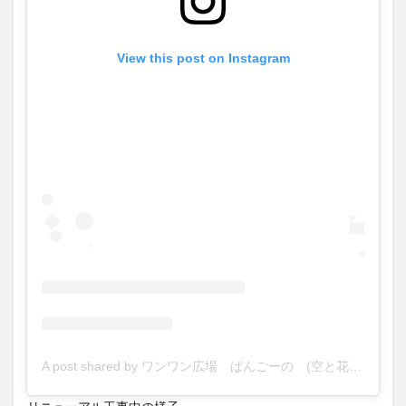
View this post on Instagram
A post shared by ワンワン広場 ぱんごーの (空と花の丘ぱんごーの) (@soratohananooka)