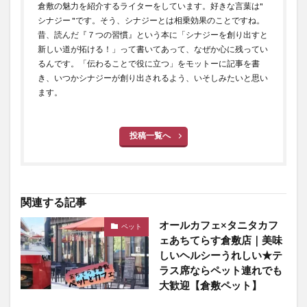
倉敷の魅力を紹介するライターをしています。好きな言葉は"
シナジー "です。そう、シナジーとは相乗効果のことですね。
昔、読んだ『７つの習慣』という本に「シナジーを創り出すと
新しい道が拓ける！」って書いてあって、なぜか心に残ってい
るんです。「伝わることで役に立つ」をモットーに記事を書
き、いつかシナジーが創り出されるよう、いそしみたいと思い
ます。
投稿一覧へ
関連する記事
オールカフェ×タニタカフ
ペット
ェあちてらす倉敷店｜美味
しいヘルシーうれしい★テ
ラス席ならペット連れでも
大歓迎【倉敷ペット】