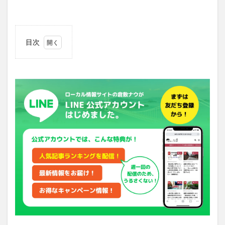
目次
1
リニ
ュー
アル
オー
プン
した
「ワ
ンワ
ン広
場
ぱん
ごー
の」
2
イ
ンスタ
グラム
（SNS）