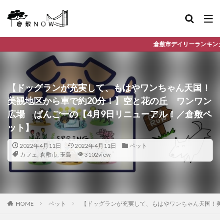
倉敷市デイリーランキングやお得な店舗情報など、
【ドッグランが充実して、もはやワンちゃん天国！
美観地区から車で約20分！】空と花の丘 ワンワン
広場 ぱんごーの【4月9日リニューアル！／倉敷ペ
ット】
2022年4月11日
2022年4月11日
ペット
カフェ
,
倉敷市
,
玉島
3102view
HOME
ペット
【ドッグランが充実して、もはやワンちゃん天国！美