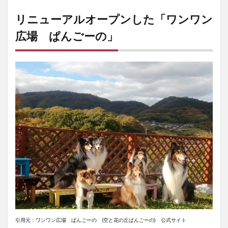
の投稿
より
リニューアルオープンした「ワンワン
3
ツ
広場 ぱんごーの」
イッタ
ー
（SNS）
の投稿
より
4
アク
セス
（地
図）
5
基本
情報
引用元：ワンワン広場 ぱんごーの (空と花の丘ぱんごーの) 公式サイト