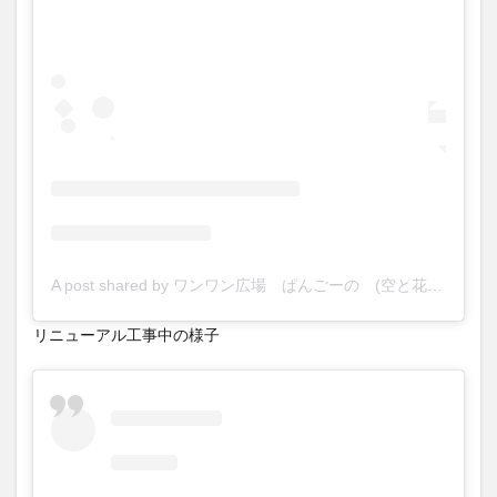
A post shared by ワンワン広場 ぱんごーの (空と花の丘ぱんごーの) (@soratohananooka)
リニューアル工事中の様子