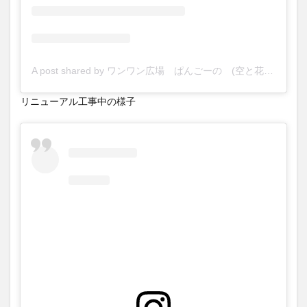
A post shared by ワンワン広場 ぱんごーの (空と花の丘ぱんごーの) (@soratohananooka)
リニューアル工事中の様子