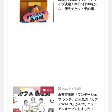
イブ決定！本日5日18時か
ら、優先チケット予約開始
ですよ〜♪【倉敷イベント】
2022年6月6日
開店
倉敷市玉島「ワンデーシェ
フ ランチ」が人気の『カフ
ェWAON』が4/9リニュー
アルオープンしました！