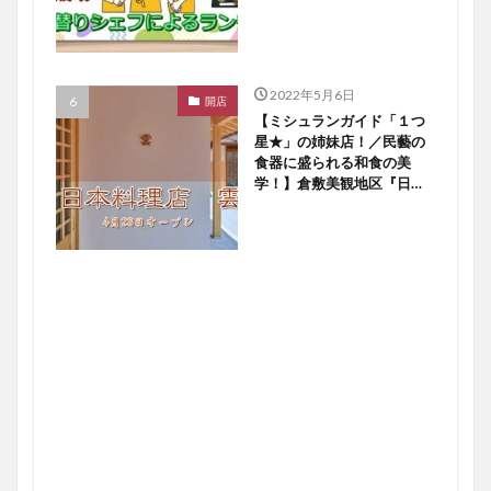
【倉敷開店】
2022年5月6日
開店
【ミシュランガイド「１つ
星★」の姉妹店！／民藝の
食器に盛られる和食の美
学！】倉敷美観地区『日本
料理店 雲』４／２８オー
プン！【倉敷開店】