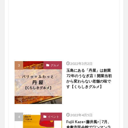
2022年3月2日
グルメ
玉島にある「丹屋」は創業
72年のうなぎ店！開業当初
から変わらない老舗の味で
す【くらしきグルメ】
2022年4月5日
イベント
Fujii Kaze<藤井風>│7月、
倉敷市民会館でワンマンラ