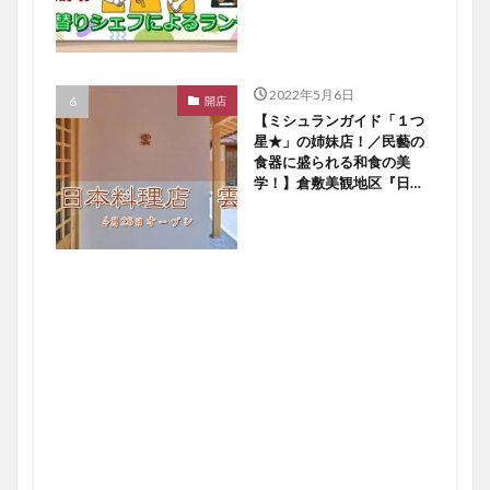
【倉敷開店】
2022年5月6日
開店
【ミシュランガイド「１つ
星★」の姉妹店！／民藝の
食器に盛られる和食の美
学！】倉敷美観地区『日本
料理店 雲』４／２８オー
プン！【倉敷開店】