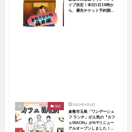
イブ決定！本日5日18時か
ら、優先チケット予約開始
ですよ〜♪【倉敷イベント】
2022年6月6日
開店
倉敷市玉島「ワンデーシェ
フ ランチ」が人気の『カフ
ェWAON』が4/9リニュー
アルオープンしました！