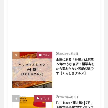
2022年3月2日
グルメ
玉島にある「丹屋」は創業
72年のうなぎ店！開業当初
から変わらない老舗の味で
す【くらしきグルメ】
2022年4月5日
イベント
Fujii Kaze<藤井風>│7月、
倉敷市民会館でワンマンラ