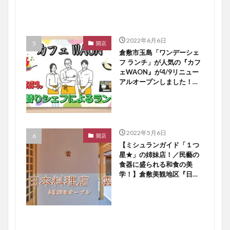
2022年6月6日
開店
倉敷市玉島「ワンデーシェ
フ ランチ」が人気の『カフ
ェWAON』が4/9リニュー
アルオープンしました！
【倉敷開店】
2022年5月6日
開店
【ミシュランガイド「１つ
星★」の姉妹店！／民藝の
食器に盛られる和食の美
学！】倉敷美観地区『日本
料理店 雲』４／２８オー
プン！【倉敷開店】