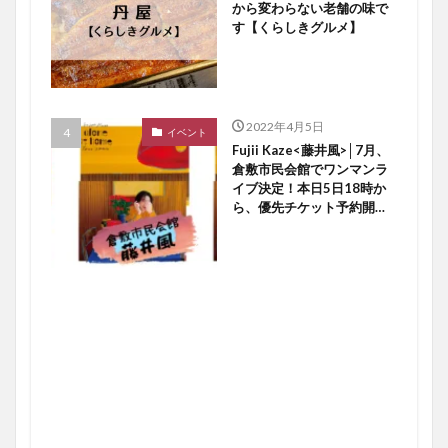
から変わらない老舗の味で
す【くらしきグルメ】
2022年4月5日
イベント
Fujii Kaze<藤井風>│7月、
倉敷市民会館でワンマンラ
イブ決定！本日5日18時か
ら、優先チケット予約開始
ですよ〜♪【倉敷イベント】