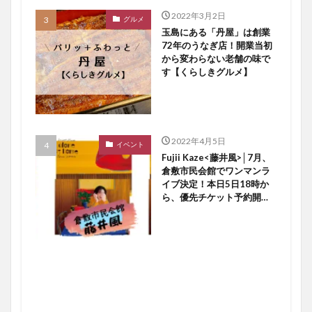
2022年3月2日
グルメ
玉島にある「丹屋」は創業
72年のうなぎ店！開業当初
から変わらない老舗の味で
す【くらしきグルメ】
2022年4月5日
イベント
Fujii Kaze<藤井風>│7月、
倉敷市民会館でワンマンラ
イブ決定！本日5日18時か
ら、優先チケット予約開始
ですよ〜♪【倉敷イベント】