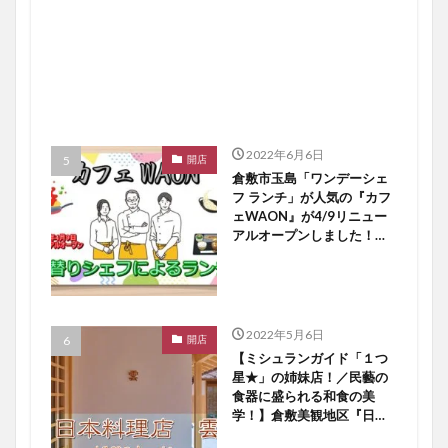
2022年6月6日
開店
倉敷市玉島「ワンデーシェ
フ ランチ」が人気の『カフ
ェWAON』が4/9リニュー
アルオープンしました！
【倉敷開店】
2022年5月6日
開店
【ミシュランガイド「１つ
星★」の姉妹店！／民藝の
食器に盛られる和食の美
学！】倉敷美観地区『日本
料理店 雲』４／２８オー