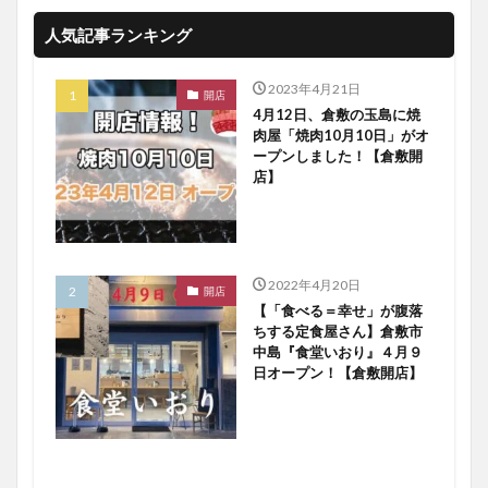
人気記事ランキング
2023年4月21日
開店
4月12日、倉敷の玉島に焼
肉屋「焼肉10月10日」がオ
ープンしました！【倉敷開
店】
2022年4月20日
開店
【「食べる＝幸せ」が腹落
ちする定食屋さん】倉敷市
中島『食堂いおり』４月９
日オープン！【倉敷開店】