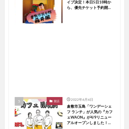
イブ決定！本日5日18時か
ら、優先チケット予約開始
ですよ〜♪【倉敷イベント】
2022年6月6日
開店
倉敷市玉島「ワンデーシェ
フ ランチ」が人気の『カフ
ェWAON』が4/9リニュー
アルオープンしました！
【倉敷開店】