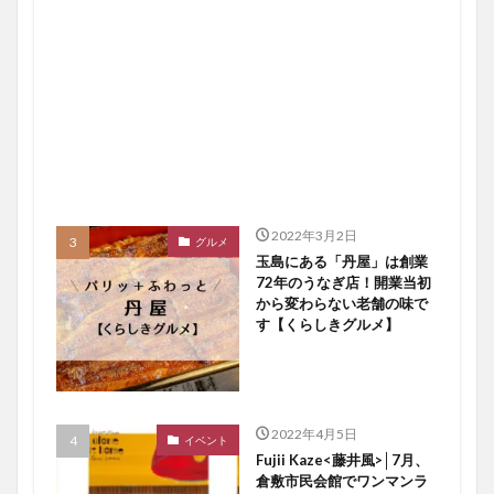
2022年3月2日
グルメ
玉島にある「丹屋」は創業
72年のうなぎ店！開業当初
から変わらない老舗の味で
す【くらしきグルメ】
2022年4月5日
イベント
Fujii Kaze<藤井風>│7月、
倉敷市民会館でワンマンラ