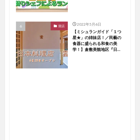
2022年5月6日
開店
【ミシュランガイド「１つ
星★」の姉妹店！／民藝の
食器に盛られる和食の美
学！】倉敷美観地区『日本
料理店 雲』４／２８オー
プン！【倉敷開店】