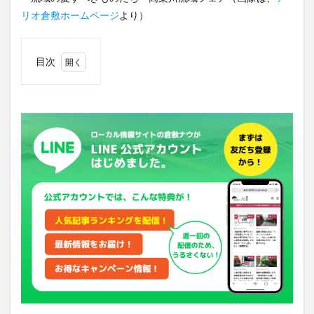
リオ倉敷ホームページ
より）
目次
1
『高
梁川
流
域』
7市
3町
っ
て？
2
今回
の
【高
梁川
流域
フェ
ア】
の