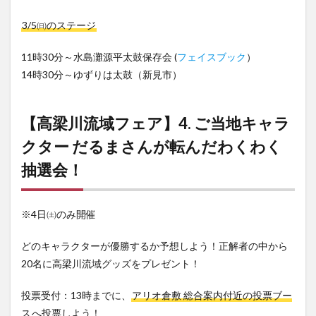
3/5㈰のステージ
11時30分～水島灘源平太鼓保存会 (
フェイスブック
）
14時30分～ゆずりは太鼓（新見市）
【高梁川流域フェア】4. ご当地キャラ
クター だるまさんが転んだわくわく
抽選会！
※4日㈯のみ開催
どのキャラクターが優勝するか予想しよう！正解者の中から
20名に高梁川流域グッズをプレゼント！
投票受付：13時までに、
アリオ倉敷 総合案内付近の投票ブー
ス
へ投票しよう！