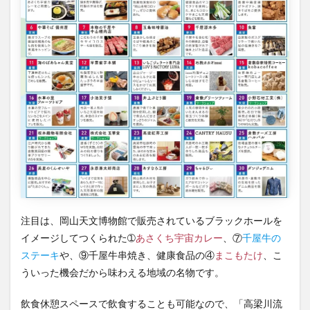
注目は、岡山天文博物館で販売されているブラックホールを
イメージしてつくられた➀
あさくち宇宙カレー
、⑦
千屋牛の
ステーキ
や、⑨千屋牛串焼き、健康食品の④
まこもたけ
、こ
ういった機会だから味わえる地域の名物です。
飲食休憩スペースで飲食することも可能なので、「高梁川流