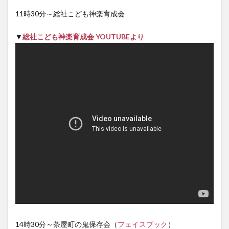
11時30分～総社こども神楽育成会
▼
総社こども神楽育成会 YOUTUBEより
14時30分～茶屋町の鬼保存会（
フェイスブック
）