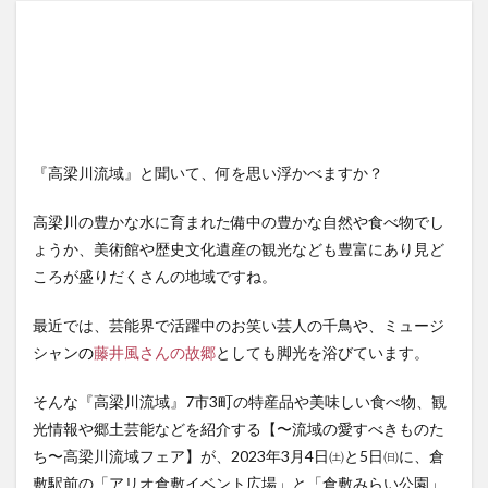
『高梁川流域』と聞いて、何を思い浮かべますか？
高梁川の豊かな水に育まれた備中の豊かな自然や食べ物でし
ょうか、美術館や歴史文化遺産の観光なども豊富にあり見ど
ころが盛りだくさんの地域ですね。
最近では、芸能界で活躍中のお笑い芸人の千鳥や、ミュージ
シャン
の
藤井風さんの故郷
としても脚光を浴びています。
そんな『高梁川流域』7市3町の特産品や美味しい食べ物、観
光情報や郷土芸能などを紹介する【〜流域の愛すべきものた
ち〜高梁川流域フェア】が、2023年3月4日㈯と5日㈰に、倉
敷駅前の「アリオ倉敷イベント広場」と「倉敷みらい公園」