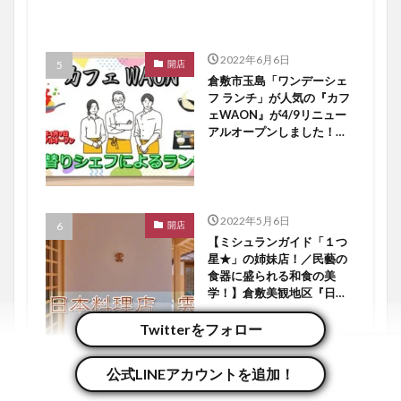
2022年6月6日
開店
倉敷市玉島「ワンデーシェ
フ ランチ」が人気の『カフ
ェWAON』が4/9リニュー
アルオープンしました！
【倉敷開店】
2022年5月6日
開店
【ミシュランガイド「１つ
星★」の姉妹店！／民藝の
食器に盛られる和食の美
学！】倉敷美観地区『日本
料理店 雲』４／２８オー
プン！【倉敷開店】
Twitterをフォロー
公式LINEアカウントを追加！