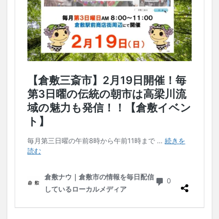
流域
フェ
ア】
4. ご
当地
キャ
ラク
ター
だる
まさ
んが
転ん
だわ
くわ
く抽
選
会！
7
【高
梁川
流域
フェ
ア】
5.星