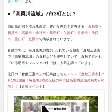
4
タルサイト
より）
【高
梁川
■『高梁川流域』7市3町とは？
流域
フェ
ア】
岡山県西部を流れる高梁川豊かな恵みを共有する、
倉敷市
・
2. 観
新見市
・
高梁市
・
総社市
・
早島町
・
矢掛町
・
井原市
・
浅口
光ブ
ース
市
・
里庄町
・
笠岡市
で構成されています。
5
倉敷市では、毎月第3日曜に行われている朝市「倉敷三斎市」
【高
梁川
で『高梁川流域』の食材などを即売していて、倉敷で行われ
流域
ている朝市やマルシェの中では、人気を誇っています。
フェ
ア】
3. 郷
先日の「倉敷三斎市」の記事は
こちら＞＞＞【倉敷三斎市】2
土芸
月19日開催！毎第3日曜の伝統の朝市は高梁川流域の魅力も発
能ス
信！！【倉敷イベント】
テー
ジ
6
【高
梁川