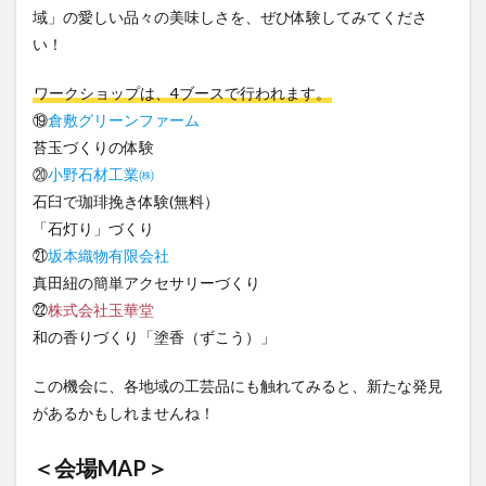
域」の愛しい品々の美味しさを、ぜひ体験してみてくださ
い！
ワークショップは、4ブースで行われます。
⑲
倉敷グリーンファーム
苔玉づくりの体験
⑳
小野石材工業㈱
石臼で珈琲挽き体験(無料）
「石灯り」づくり
㉑
坂本織物有限会社
真田紐の簡単アクセサリーづくり
㉒
株式会社玉華堂
和の香りづくり「塗香（ずこう）」
この機会に、各地域の工芸品にも触れてみると、新たな発見
があるかもしれませんね！
＜会場MAP＞