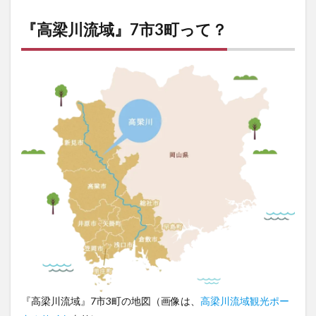
「愛
すべ
『高梁川流域』7市3町って？
きも
のた
ち」
と
は？
3
【高
梁川
流域
フェ
ア】
1. 倉
敷・
高梁
川流
域の
愛し
い
品々
ブー
ス
『高梁川流域』7市3町の地図（画像は、
高梁川流域観光ポー