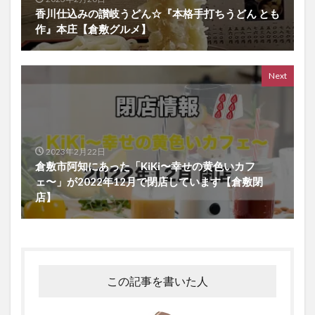
香川仕込みの讃岐うどん☆『本格手打ちうどん とも
作』本庄【倉敷グルメ】
Next
2023年2月22日
倉敷市阿知にあった「KiKi〜幸せの黄色いカフ
ェ〜」が2022年12月で閉店しています【倉敷閉
店】
この記事を書いた人