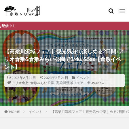
倉敷市デイリー
【高梁川流域フェア】観光気分で楽しめる2日間♪ア
リオ倉敷&倉敷みらい公園で3/4㈯&5㈰【倉敷イベ
ント】
2023年2月21日
2023年2月21日
イベント
アリオ倉敷
,
倉敷みらい公園
,
高梁川流域フェア
353view
HOME
イベント
【高梁川流域フェア】観光気分で楽しめる2日間♪ア