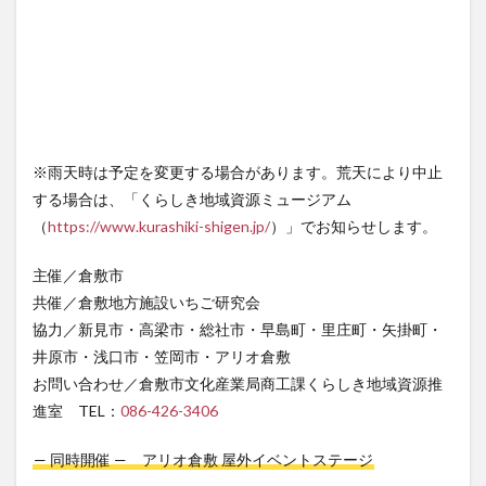
※雨天時は予定を変更する場合があります。荒天により中止
する場合は、「くらしき地域資源ミュージアム
（
https://www.kurashiki-shigen.jp/
）」でお知らせします。
主催／倉敷市
共催／倉敷地方施設いちご研究会
協力／新見市・高梁市・総社市・早島町・里庄町・矢掛町・
井原市・浅口市・笠岡市・アリオ倉敷
お問い合わせ／倉敷市文化産業局商工課くらしき地域資源推
進室 TEL：
086-426-3406
— 同時開催 — アリオ倉敷 屋外イベントステージ