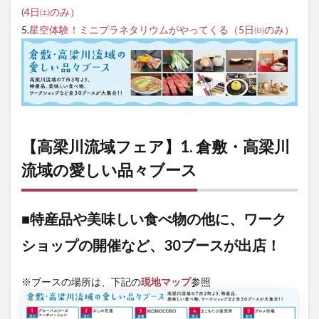
(4日㈯のみ）
5.
星空体験！ミニプラネタリウムがやってくる（5日㈰のみ）
【高梁川流域フェア】1. 倉敷・高梁川
流域の愛しい品々ブース
■特産品や美味しい食べ物の他に、ワーク
ショップの開催など、30ブースが出店！
※ブースの場所は、下記の
現地マップ
参照