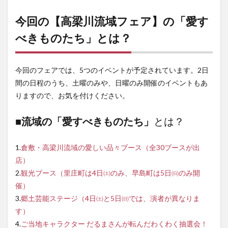
空体
験！
今回の【高梁川流域フェア】の「愛す
ミニ
プラ
べきものたち」とは？
ネタ
リウ
ムが
やっ
今回のフェアでは、5つのイベントが予定されています。2日
てく
間の日程のうち、土曜のみや、日曜のみ開催のイベントもあ
る
りますので、お気を付けください。
8
【高
■流域の「愛すべきものたち」
とは？
梁川
流域
フェ
1.
倉敷・高梁川流域の愛しい品々ブース（全30ブースが出
ア】
イベ
店）
ント
2.
観光ブース（里庄町は4日㈯のみ、早島町は5日㈰のみ開
情報
催）
3.
郷土芸能ステージ（4日㈯と5日㈰では、演者が異なりま
す）
4.
ご当地キャラクター だるまさんが転んだわくわく抽選会！