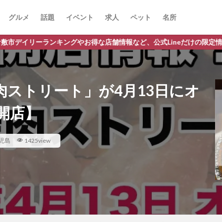
グルメ
話題
イベント
求人
ペット
名所
お得な店舗情報など、公式Lineだけの限定情報を配信中！
ストリート」が4月13日にオ
開店】
児島
1425view