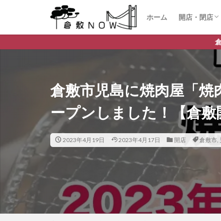
ホーム
開店・閉店
開店
閉店
倉敷市デイリーランキングや
倉敷市児島に焼肉屋「焼肉
ープンしました！【倉敷
2023年4月19日
2023年4月17日
開店
倉敷市
,