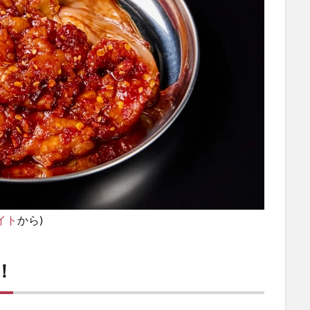
イト
から)
！