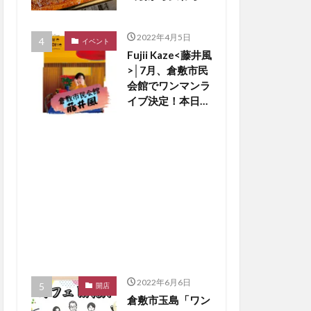
い老舗の味です
【くらしきグル
2022年4月5日
メ】
イベント
Fujii Kaze<藤井風
>│7月、倉敷市民
会館でワンマンラ
イブ決定！本日5
日18時から、優
先チケット予約開
始ですよ〜♪【倉
敷イベント】
2022年6月6日
開店
倉敷市玉島「ワン