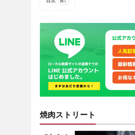
目次
1
焼
肉
ス
ト
リ
ー
ト
2
4月
13
日、
児島
にオ
ープ
ン！
焼肉ストリート
3
基
本