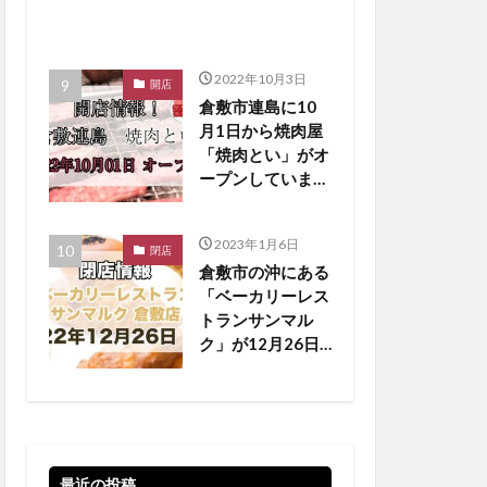
2022年10月3日
開店
倉敷市連島に10
月1日から焼肉屋
「焼肉とい」がオ
ープンしていま
す！【倉敷開店】
2023年1月6日
閉店
倉敷市の沖にある
「ベーカリーレス
トランサンマル
ク」が12月26日
に閉店しています
【倉敷閉店】
最近の投稿