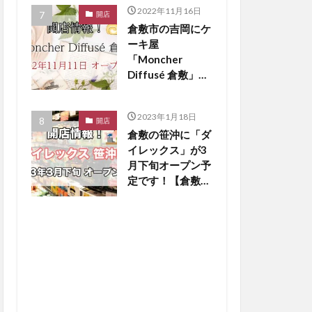
2022年11月16日
開店
倉敷市の吉岡にケ
ーキ屋
「Moncher
Diffusé 倉敷」が
11月11日オープ
ンしました！【倉
2023年1月18日
敷開店】
開店
倉敷の笹沖に「ダ
イレックス」が3
月下旬オープン予
定です！【倉敷開
店】