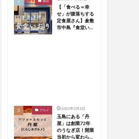
開店
【「食べる＝幸
せ」が腹落ちする
定食屋さん】倉敷
市中島『食堂いお
り』４月９日オー
プン！【倉敷開
店】
2022年3月2日
グルメ
玉島にある「丹
屋」は創業72年
のうなぎ店！開業
当初から変わらな