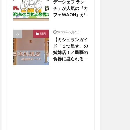
デーシェフ ラン
チ」が人気の『カ
フェWAON』が
4/9リニューアル
オープンしまし
2022年5月6日
た！【倉敷開店】
開店
【ミシュランガイ
ド「１つ星★」の
姉妹店！／民藝の
食器に盛られる和
食の美学！】倉敷
美観地区『日本料
理店 雲』４／２
８オープン！【倉
敷開店】