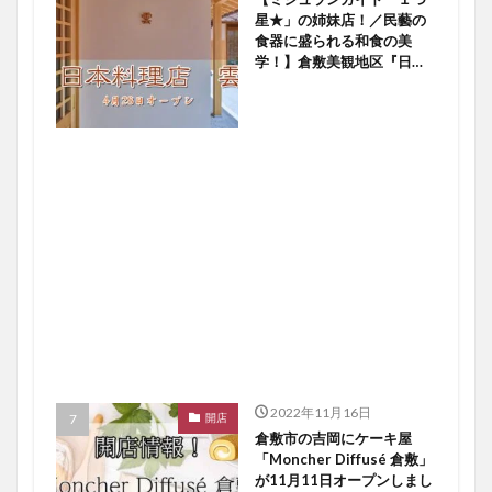
星★」の姉妹店！／民藝の
食器に盛られる和食の美
学！】倉敷美観地区『日本
料理店 雲』４／２８オー
プン！【倉敷開店】
2022年11月16日
開店
倉敷市の吉岡にケーキ屋
「Moncher Diffusé 倉敷」
が11月11日オープンしまし