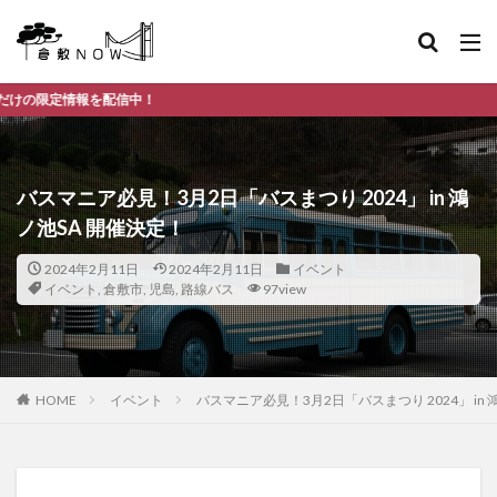
中！
バスマニア必見！3月2日「バスまつり 2024」 in 鴻
ノ池SA 開催決定！
2024年2月11日
2024年2月11日
イベント
イベント
,
倉敷市
,
児島
,
路線バス
97view
HOME
イベント
バスマニア必見！3月2日「バスまつり 2024」 in 