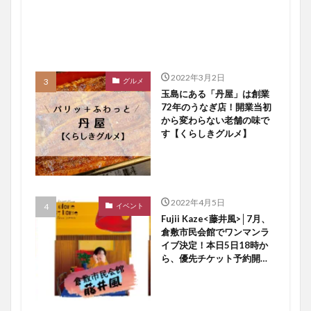
2022年3月2日
グルメ
玉島にある「丹屋」は創業
72年のうなぎ店！開業当初
から変わらない老舗の味で
す【くらしきグルメ】
2022年4月5日
イベント
Fujii Kaze<藤井風>│7月、
倉敷市民会館でワンマンラ
イブ決定！本日5日18時か
ら、優先チケット予約開始
ですよ〜♪【倉敷イベント】