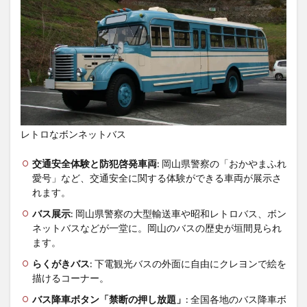
レトロなボンネットバス
交通安全体験と防犯啓発車両
: 岡山県警察の「おかやまふれ
愛号」など、交通安全に関する体験ができる車両が展示さ
れます。
バス展示
: 岡山県警察の大型輸送車や昭和レトロバス、ボン
ネットバスなどが一堂に。岡山のバスの歴史が垣間見られ
ます。
らくがきバス
: 下電観光バスの外面に自由にクレヨンで絵を
描けるコーナー。
バス降車ボタン「禁断の押し放題」
: 全国各地のバス降車ボ