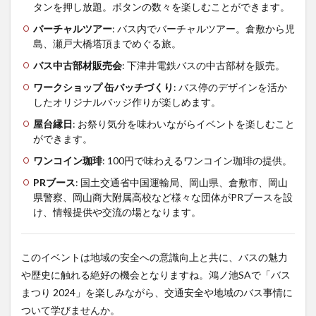
タンを押し放題。ボタンの数々を楽しむことができます。
バーチャルツアー
: バス内でバーチャルツアー。倉敷から児
島、瀬戸大橋塔頂までめぐる旅。
バス中古部材販売会
: 下津井電鉄バスの中古部材を販売。
ワークショップ 缶バッチづくり
: バス停のデザインを活か
したオリジナルバッジ作りが楽しめます。
屋台縁日
: お祭り気分を味わいながらイベントを楽しむこと
ができます。
ワンコイン珈琲
: 100円で味わえるワンコイン珈琲の提供。
PRブース
: 国土交通省中国運輸局、岡山県、倉敷市、岡山
県警察、岡山商大附属高校など様々な団体がPRブースを設
け、情報提供や交流の場となります。
このイベントは地域の安全への意識向上と共に、バスの魅力
や歴史に触れる絶好の機会となりますね。鴻ノ池SAで「バス
まつり 2024」を楽しみながら、交通安全や地域のバス事情に
ついて学びませんか。