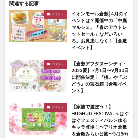
関連する記事
イオンモール倉敷│4月のイ
イベント
ベントは？開催中の「中庭
マルシェ」「春のアウトレ
ットセール」などいろい
ろ。お見逃しなく！【倉敷
イベント】
【倉敷アフタヌーンティ・
イベント
2023夏】7月1日〜9月30日
に開催決定！『桃』や『ぶ
どう』の宝石箱【倉敷イベ
ント】
【家族で遊ぼう！】
イベント
HUGHUG FESTIVAL＜はぐ
はぐフェスティバル＞ゆる
キャラ登場！〜アリオ倉敷
＆倉敷みらい公園〜3/18㈯