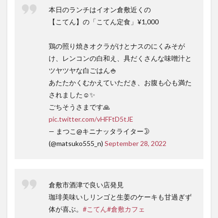
本日のランチはイオン倉敷近くの
【こてん】の「こてん定食」¥1,000
鶏の照り焼きオクラがけとナスのにくみそが
け、レンコンの白和え、具だくさんな味噌汁と
ツヤツヤな白ごはん🍚
あたたかくむかえていただき、お腹も心も満た
されました☺️✨
ごちそうさまです🙏
pic.twitter.com/vHFFtD5tJE
— まつこ@キニナッタライター🌛
(@matsuko555_n)
September 28, 2022
倉敷市酒津で良い店発見
珈琲美味いしリンゴと生姜のケーキも甘過ぎず
体が喜ぶ。
#こてん
#倉敷カフェ