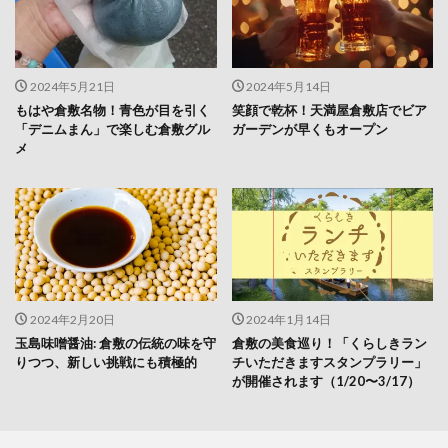
2024年5月21日
2024年5月14日
もはや倉敷名物！青色が目を引く
笑顔で乾杯！天満屋倉敷店でビア
「デニムまん」で楽しむ倉敷グル
ガーデンが早くもオープン
メ
2024年2月20日
2024年1月14日
玉島味噌醤油: 倉敷の伝統の味を守
倉敷の美食巡り！「くらしきラン
りつつ、新しい挑戦にも積極的
チいただきますスタンプラリー」
が開催されます（1/20〜3/17）