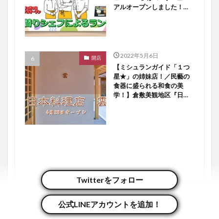
アルオープンしました！
【倉敷開店】
2022年5月6日
開店
【ミシュランガイド「１つ
星★」の姉妹店！／民藝の
食器に盛られる和食の美
学！】倉敷美観地区『日本
料理店 雲』４／２８オー
プン！【倉敷開店】
Twitterをフォロー
公式LINEアカウントを追加！