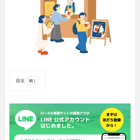
目次
1
【み
どり
のい
ち】
今回
のテ
ーマ
は、
「チ