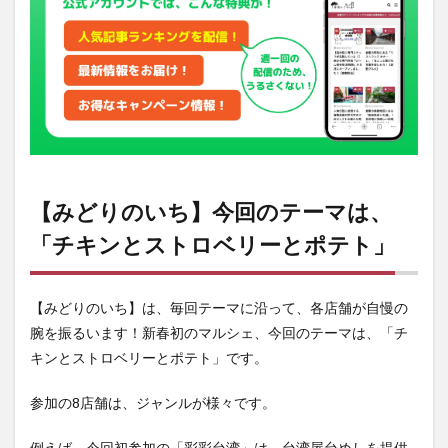
キン
とス
トロ
ベリ
ーと
ポテ
ト」
2
【み
どり
【みどりのいち】今回のテーマは、
のい
ち】
「チキンとストロベリーとポテト」
参加
店舗
のご
紹介
【みどりのいち】は、毎回テーマに沿って、各店舗が自慢の
腕を振るいます！新春初のマルシェ、今回のテーマは、「チ
3
【み
キンとストロベリーとポテト」です。
どり
のい
参加の8店舗は、ジャンルが様々です。
ち】
イベ
ント
例えば、今回初参加の「彩彩台湾」は、台湾屋台めしを提供