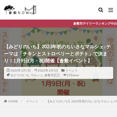
倉敷市デイリーランキングやお得な店舗情報など、公式Li
【みどりのいち】2023年初のちいさなマルシェ♪テ
ーマは「チキンとストロベリーとポテト」で決ま
り！1月9日(月・祝)開催【倉敷イベント】
2023年1月7日
2023年1月5日
イベント
みどりのいち
,
マルシェ
,
倉敷市広江
373view
HOME
イベント
【みどりのいち】2023年初のちいさなマルシェ♪