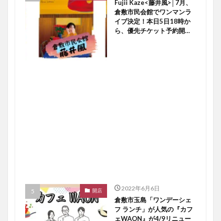
Fujii Kaze<藤井風>│7月、
倉敷市民会館でワンマンラ
イブ決定！本日5日18時か
ら、優先チケット予約開始
ですよ〜♪【倉敷イベント】
2022年6月6日
開店
倉敷市玉島「ワンデーシェ
フ ランチ」が人気の『カフ
ェWAON』が4/9リニュー