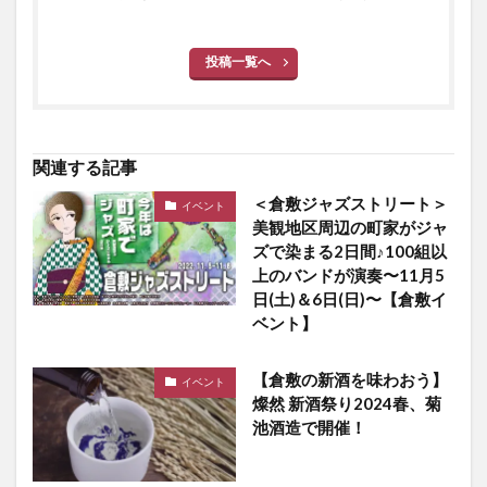
投稿一覧へ
関連する記事
＜倉敷ジャズストリート＞
イベント
美観地区周辺の町家がジャ
ズで染まる2日間♪100組以
上のバンドが演奏〜11月5
日(土)＆6日(日)〜【倉敷イ
ベント】
【倉敷の新酒を味わおう】
イベント
燦然 新酒祭り2024春、菊
池酒造で開催！