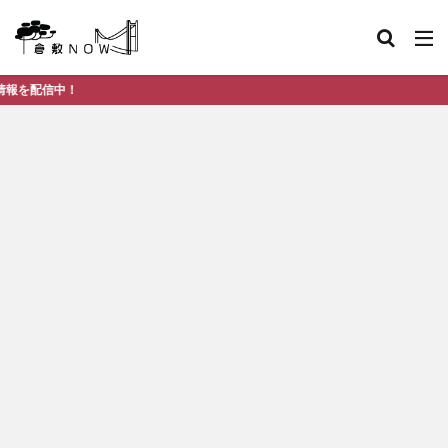
倉敷市デイ