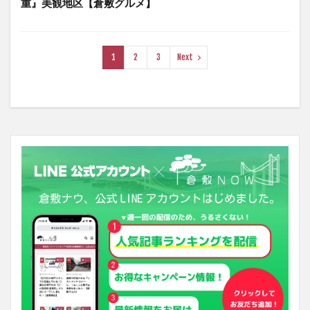
重』美観地区【倉敷グルメ】
1
2
3
Next