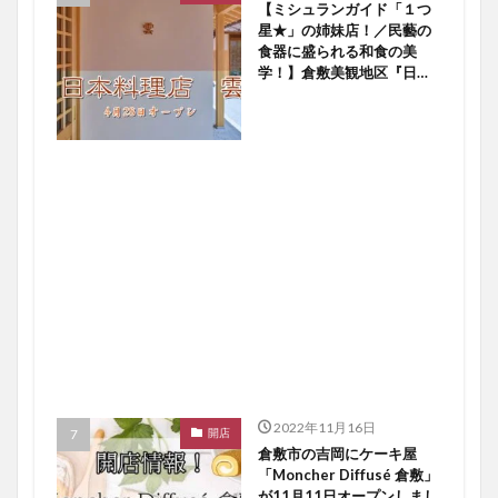
【ミシュランガイド「１つ
星★」の姉妹店！／民藝の
食器に盛られる和食の美
学！】倉敷美観地区『日本
料理店 雲』４／２８オー
プン！【倉敷開店】
2022年11月16日
開店
倉敷市の吉岡にケーキ屋
「Moncher Diffusé 倉敷」
が11月11日オープンしまし