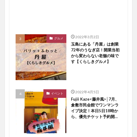
2022年3月2日
グルメ
玉島にある「丹屋」は創業
72年のうなぎ店！開業当初
から変わらない老舗の味で
す【くらしきグルメ】
2022年4月5日
イベント
Fujii Kaze<藤井風>│7月、
倉敷市民会館でワンマンラ
イブ決定！本日5日18時か
ら、優先チケット予約開始
ですよ〜♪【倉敷イベント】