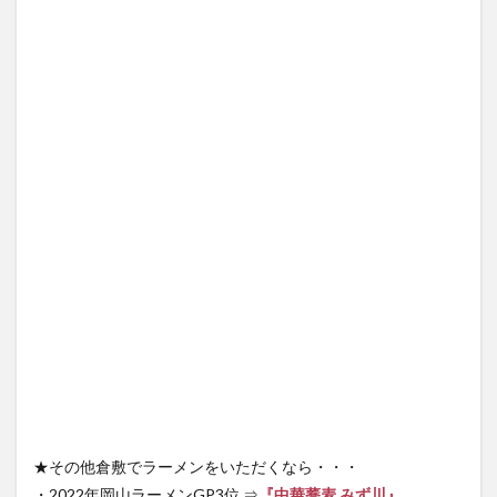
★その他倉敷でラーメンをいただくなら・・・
・2022年岡山ラーメンGP3位 ⇒
『中華蕎麦 みず川』