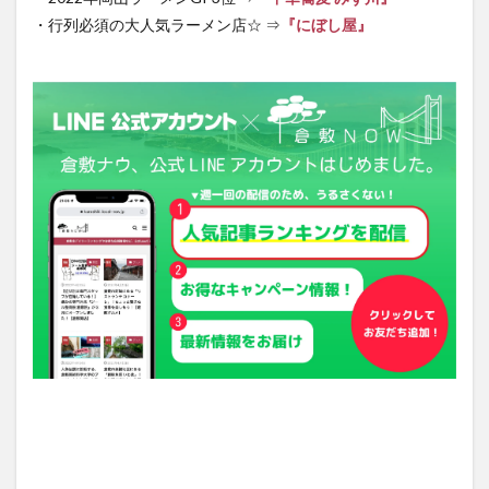
・行列必須の大人気ラーメン店☆ ⇒
『にぼし屋』