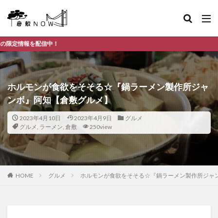
ホルモンが食欲をそそる☆『鍋ラーメン製作所ジャ
ンボ』阿知【倉敷グルメ】
2023年4月10日
2023年4月9日
グルメ
グルメ
,
ラーメン
,
倉敷
250view
HOME
グルメ
ホルモンが食欲をそそる☆『鍋ラーメン製作所ジャ