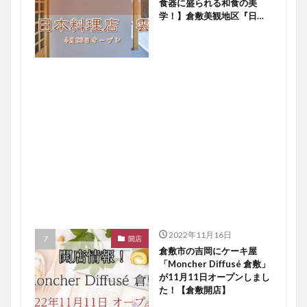
食器に盛られる和食の美
学！】倉敷美観地区『日本
料理店 雲』４／２８オー
プン！【倉敷開店】
2022年11月16日
開店
倉敷市の吉岡にケーキ屋
「Moncher Diffusé 倉敷」
が11月11日オープンしまし
た！【倉敷開店】