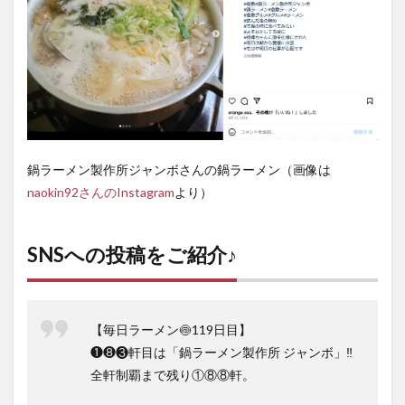
鍋ラーメン製作所ジャンボさんの鍋ラーメン（画像は
naokin92さんのInstagram
より）
SNSへの投稿をご紹介♪
【毎日ラーメン🍥119日目】
❶❽❸軒目は「鍋ラーメン製作所 ジャンボ」‼︎
全軒制覇まで残り①⑧⑧軒。