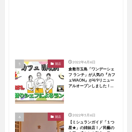
2022年6月6日
開店
倉敷市玉島「ワンデーシェ
フ ランチ」が人気の『カフ
ェWAON』が4/9リニュー
アルオープンしました！
【倉敷開店】
2022年5月6日
開店
【ミシュランガイド「１つ
星★」の姉妹店！／民藝の