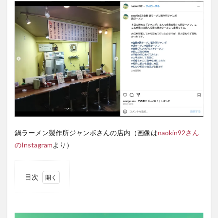
鍋ラーメン製作所ジャンボさんの店内（画像は
naokin92さん
のInstagram
より）
目次
1
アツ
アツ
の鍋