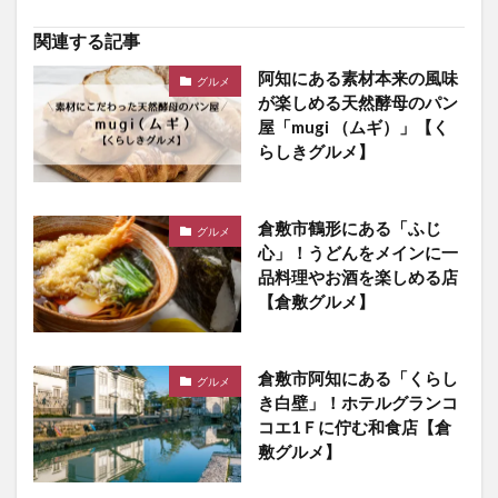
関連する記事
阿知にある素材本来の風味
グルメ
が楽しめる天然酵母のパン
屋「mugi （ムギ）」【く
らしきグルメ】
倉敷市鶴形にある「ふじ
グルメ
心」！うどんをメインに一
品料理やお酒を楽しめる店
【倉敷グルメ】
倉敷市阿知にある「くらし
グルメ
き白壁」！ホテルグランコ
コエ1Ｆに佇む和食店【倉
敷グルメ】