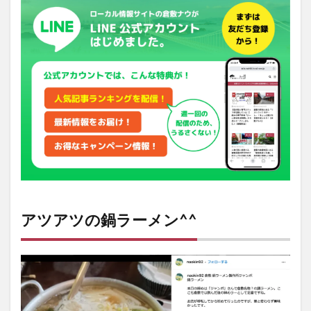
ラー
メン
^^
2
SNS
への
投稿
をご
紹介
♪
3
店舗
情報
4
アツアツの鍋ラーメン^^
地図