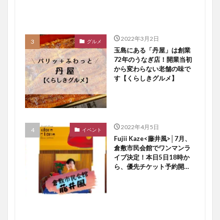
2022年3月2日
グルメ
玉島にある「丹屋」は創業
72年のうなぎ店！開業当初
から変わらない老舗の味で
す【くらしきグルメ】
2022年4月5日
イベント
Fujii Kaze<藤井風>│7月、
倉敷市民会館でワンマンラ
イブ決定！本日5日18時か
ら、優先チケット予約開始
ですよ〜♪【倉敷イベント】