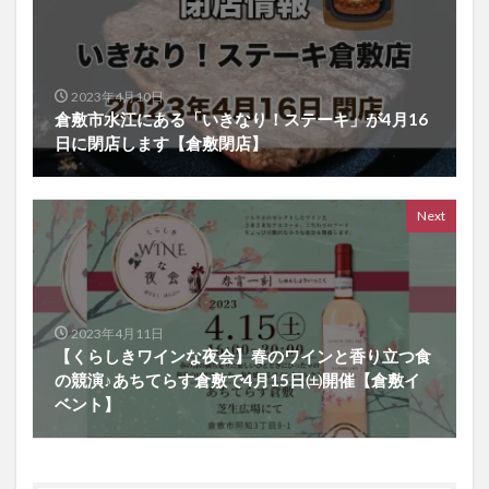
2023年4月10日
倉敷市水江にある「いきなり！ステーキ」が4月16
日に閉店します【倉敷閉店】
Next
2023年4月11日
【くらしきワインな夜会】春のワインと香り立つ食
の競演♪あちてらす倉敷で4月15日㈯開催【倉敷イ
ベント】