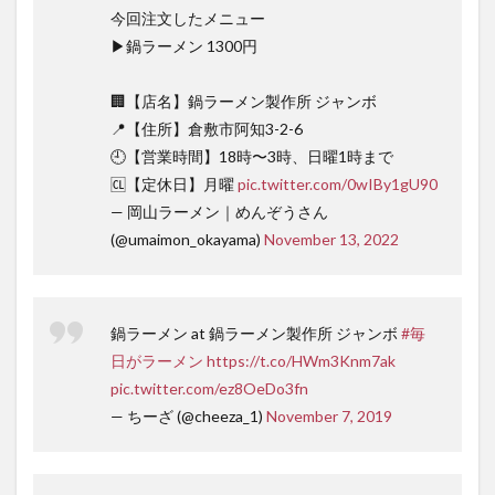
今回注文したメニュー
▶︎鍋ラーメン 1300円
🏢【店名】鍋ラーメン製作所 ジャンボ
📍【住所】倉敷市阿知3-2-6
🕘【営業時間】18時〜3時、日曜1時まで
🆑【定休日】月曜
pic.twitter.com/0wIBy1gU90
— 岡山ラーメン｜めんぞうさん
(@umaimon_okayama)
November 13, 2022
鍋ラーメン at 鍋ラーメン製作所 ジャンボ
#毎
日がラーメン
https://t.co/HWm3Knm7ak
pic.twitter.com/ez8OeDo3fn
— ちーざ (@cheeza_1)
November 7, 2019