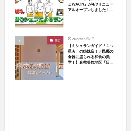
ェWAON』が4/9リニュー
アルオープンしました！
【倉敷開店】
2022年5月6日
開店
【ミシュランガイド「１つ
星★」の姉妹店！／民藝の
食器に盛られる和食の美
学！】倉敷美観地区『日本
料理店 雲』４／２８オー
プン！【倉敷開店】