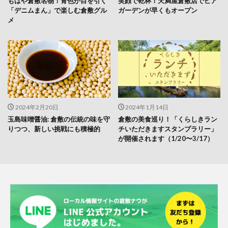
もはや倉敷名物！青色が目を引く
笑顔で乾杯！天満屋倉敷店でビア
「デニムまん」で楽しむ倉敷グル
ガーデンが早くもオープン
メ
2024年2月20日
2024年1月14日
玉島味噌醤油: 倉敷の伝統の味を守
倉敷の美食巡り！「くらしきラン
りつつ、新しい挑戦にも積極的
チいただきますスタンプラリー」
が開催されます（1/20〜3/17）