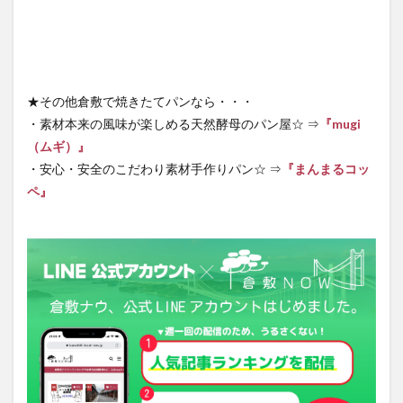
★その他倉敷で焼きたてパンなら・・・
・素材本来の風味が楽しめる天然酵母のパン屋☆ ⇒
『mugi
（ムギ）』
・安心・安全のこだわり素材手作りパン☆ ⇒
『まんまるコッ
ペ』