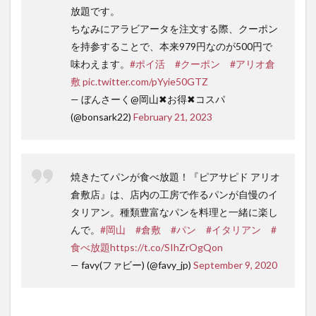
放題です。
ちなみにアラビアータを注文する際、クーポン
を持参することで、本来979円なのが500円で
味わえます。
#ポイ活
#クーポン
#アリオ倉
敷
pic.twitter.com/pYyie50GTZ
— ぼんさーく@岡山✖お得✖コスパ
(@bonsark22)
February 21, 2023
焼きたてパンが食べ放題！『ピアサピド アリオ
倉敷店』は、店内の工房で作るパンが自慢のイ
タリアン。種類豊富なパンを料理と一緒に楽し
んで。
#岡山
#倉敷
#パン
#イタリアン
#
食べ放題
https://t.co/SIhZrOgQon
— favy(ファビー) (@favy_jp)
September 9, 2020