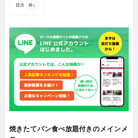
目次
1
焼き
たて
パン
食べ
放題
付き
のメ
イン
メニ
ュー
♪
2
SNS
への
投稿
をご
紹介
^^
焼きたてパン食べ放題付きのメインメ
3
店舗