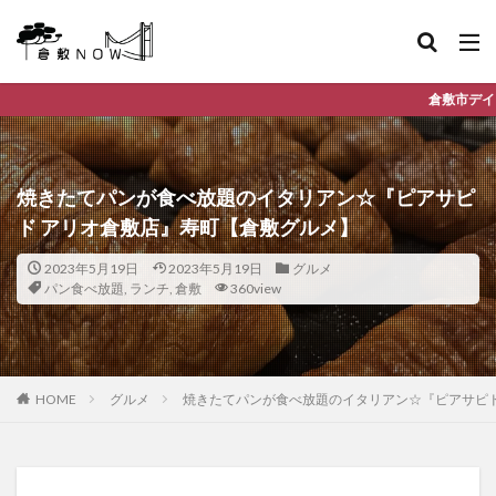
倉敷市デイリーランキングやお得な店舗
焼きたてパンが食べ放題のイタリアン☆『ピアサピ
ド アリオ倉敷店』寿町【倉敷グルメ】
2023年5月19日
2023年5月19日
グルメ
パン食べ放題
,
ランチ
,
倉敷
360view
HOME
グルメ
焼きたてパンが食べ放題のイタリアン☆『ピアサピド