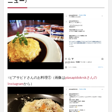
ニュー♪
情報
4
地図
↑ピアサピドさんのお料理①（画像は
piasapidokrskさんの
Instagram
から）