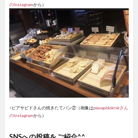
のInstagram
から）
↑ピアサピドさんの焼きたてパン②（画像は
piasapidokrskさん
のInstagram
から）
SNSへの投稿をご紹介^^