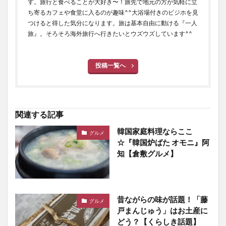
す。旅行と食べることが大好き〜！旅先で地元の方が気軽に立
ち寄るカフェや食堂に入るのが趣味^^大浴場付きのビジホを見
つけると得した気分になります。旅は基本自由に動ける『一人
旅』。そろそろ海外旅行へ行きたいとウズウズしています^^
投稿一覧へ
関連する記事
韓国家庭料理ならここ
グルメ
☆『韓国炉ばた オモニ』阿
知【倉敷グルメ】
昔ながらの味が話題！「藤
グルメ
戸まんじゅう」はお土産に
どう？【くらしき話題】