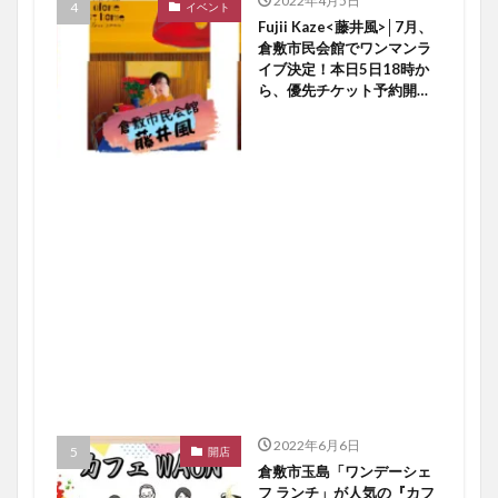
2022年4月5日
イベント
Fujii Kaze<藤井風>│7月、
倉敷市民会館でワンマンラ
イブ決定！本日5日18時か
ら、優先チケット予約開始
ですよ〜♪【倉敷イベント】
2022年6月6日
開店
倉敷市玉島「ワンデーシェ
フ ランチ」が人気の『カフ