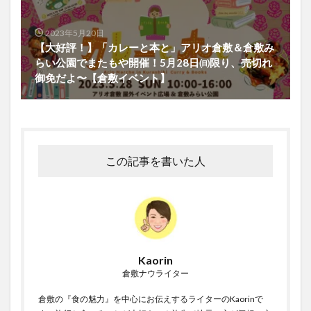
2023年5月20日
【大好評！】「カレーと本と」アリオ倉敷＆倉敷み
らい公園でまたもや開催！5月28日㈰限り、売切れ
御免だよ〜【倉敷イベント】
この記事を書いた人
Kaorin
倉敷ナウライター
倉敷の『食の魅力』を中心にお伝えするライターのKaorinで