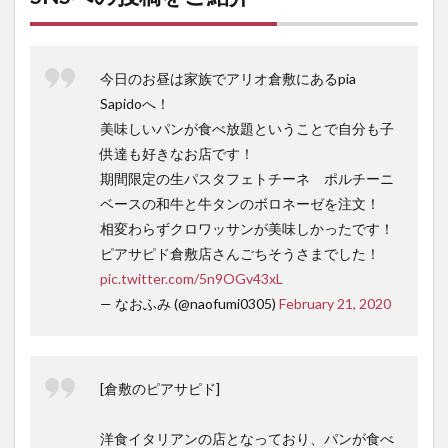
今日のお昼は家族でアリオ倉敷にあるpia
Sapidoへ！
美味しいパンが食べ放題ということで自分も子
供達も好きなお店です！
期間限定の生パスタフェトチーネ ポルチーニ
ベースの和牛と牛タンのボロネーゼを注文！
相変わらずクロワッサンが美味しかったです！
ピアサピド倉敷店さんごちそうさまでした！
pic.twitter.com/5n9OGv43xL
— なおふみ (@naofumi0305)
February 21, 2020
[倉敷のピアサピド]
洋食イタリアンの店となっており、パンが食べ