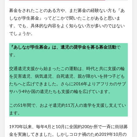
3
『あ
募金をされたことのある方や、まだ募金の経験ない方も『あ
しな
しなが学生募金』ってどこかで聞いたことがあると思いま
が学
生募
す。でも、具体的な内容をよく知らない方が多いのではない
金』
でしょうか。
の活
動を
支え
『あしなが学生募金』は、遺児の奨学金を募る募金活動
で
るの
す。
は、
学生
交通遺児支援から始まったこの運動は、時代と共に支援の輪
4
を災害遺児、病気遺児、自死遺児、親が障がいを持つ子ども
募金
たちへと広げできました。さらに2016年よりアフリカのサブ
につ
いて
サハラ49か国の遺児たちも支援の輪を広げています。
この51年間で、およそ遺児約11万人の進学を支援し支えてい
ます。
1970年以来、毎年4月と10月に全国約200か所で一斉に街頭募
金を実施してきました。しかしコロナ禍のため2019年10月の