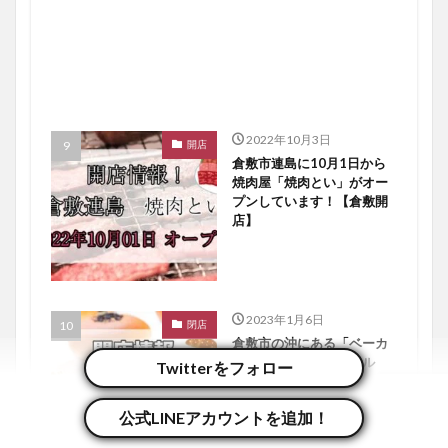
2022年10月3日
開店
倉敷市連島に10月1日から
焼肉屋「焼肉とい」がオー
プンしています！【倉敷開
店】
2023年1月6日
閉店
倉敷市の沖にある「ベーカ
リーレストランサンマル
Twitterをフォロー
ク」が12月26日に閉店して
います【倉敷閉店】
公式LINEアカウントを追加！