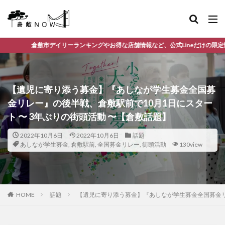
ーランキングやお得な店舗情報など、公式Lineだけの限定情報を配信中！
【遺児に寄り添う募金】『あしなが学生募金全国募
金リレー』の後半戦、倉敷駅前で10月1日にスター
ト 〜 3年ぶりの街頭活動 〜【倉敷話題】⁠
2022年10月6日
2022年10月6日
話題
あしなが学生募金
,
倉敷駅前
,
全国募金リレー
,
街頭活動
130view
HOME
話題
【遺児に寄り添う募金】『あしなが学生募金全国募金リレ