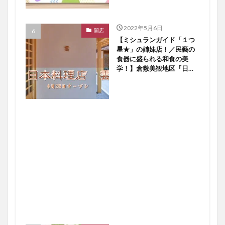
2022年5月6日
開店
【ミシュランガイド「１つ
星★」の姉妹店！／民藝の
食器に盛られる和食の美
学！】倉敷美観地区『日本
料理店 雲』４／２８オー
プン！【倉敷開店】