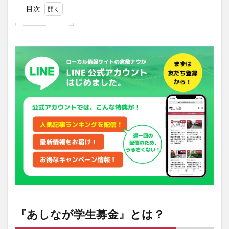
目次
1
『あし
なが学
生募
金』と
は？
2
2022
年5
月、
『あ
しな
が学
生募
金全
国募
金リ
レ
ー』
始
『あしなが学生募金』とは？
動！