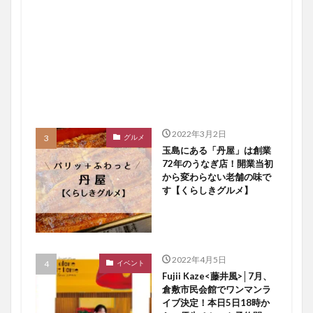
2022年3月2日
グルメ
玉島にある「丹屋」は創業
72年のうなぎ店！開業当初
から変わらない老舗の味で
す【くらしきグルメ】
2022年4月5日
イベント
Fujii Kaze<藤井風>│7月、
倉敷市民会館でワンマンラ
イブ決定！本日5日18時か