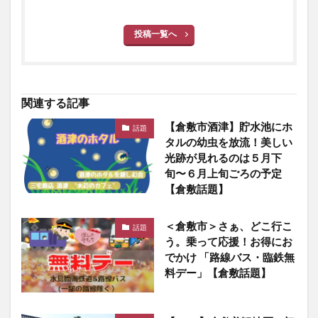
投稿一覧へ
関連する記事
【倉敷市酒津】貯水池にホ
話題
タルの幼虫を放流！美しい
光跡が見れるのは５月下
旬〜６月上旬ごろの予定
【倉敷話題】
＜倉敷市＞さぁ、どこ行こ
話題
う。乗って応援！お得にお
でかけ 「路線バス・臨鉄無
料デー」【倉敷話題】