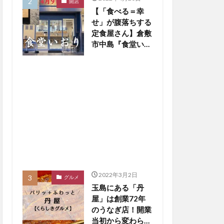
開店
【「食べる＝幸
せ」が腹落ちする
定食屋さん】倉敷
市中島『食堂いお
り』４月９日オー
プン！【倉敷開
店】
2022年3月2日
グルメ
玉島にある「丹
屋」は創業72年
のうなぎ店！開業
当初から変わらな