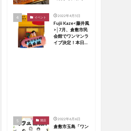
い老舗の味です
【くらしきグル
2022年4月5日
メ】
イベント
Fujii Kaze<藤井風
>│7月、倉敷市民
会館でワンマンラ
イブ決定！本日5
日18時から、優
先チケット予約開
始ですよ〜♪【倉
敷イベント】
2022年6月6日
開店
倉敷市玉島「ワン