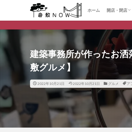
ホーム
開店・閉店
開店
閉店
倉敷市デイリーラ
建築事務所が作ったお洒落
敷グルメ】
2022年10月21日
2022年10月21日
グルメ
ア