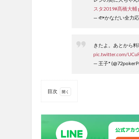
スタ2019
#髙橋大輔
— 🐟かなだい全力応援 
きたよ。あとから料
pic.twitter.com/UC
— 王子* (@72pokerPr
目次
1
アフ
タヌ
ーン
ティ
ーも