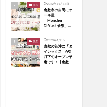
2022年11月16日
開店
倉敷市の吉岡にケ
ーキ屋
「Moncher
Diffusé 倉敷」が
11月11日オープ
ンしました！【倉
2023年1月18日
敷開店】
開店
倉敷の笹沖に「ダ
イレックス」が3
月下旬オープン予
定です！【倉敷開
店】