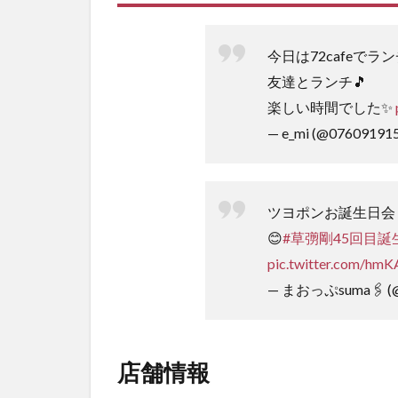
今日は72cafeでラン
友達とランチ🎵
楽しい時間でした✨
— e_mi (@07609191
ツヨポンお誕生日会
😊
#草彅剛45回目誕生
pic.twitter.com/hm
— まおっぷsuma🖇 (
店舗情報