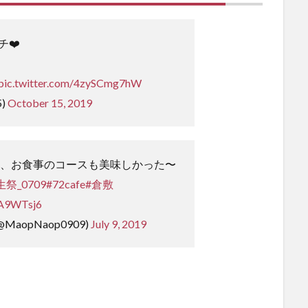
チ❤️
pic.twitter.com/4zySCmg7hW
5)
October 15, 2019
 、お食事のコースも美味しかった〜
祭_0709
#72cafe
#倉敷
KA9WTsj6
@MaopNaop0909)
July 9, 2019