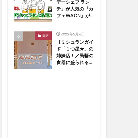
デーシェフ ラン
チ」が人気の『カ
フェWAON』が
4/9リニューアル
オープンしまし
2022年5月6日
た！【倉敷開店】
開店
【ミシュランガイ
ド「１つ星★」の
姉妹店！／民藝の
食器に盛られる和
食の美学！】倉敷
美観地区『日本料
理店 雲』４／２
８オープン！【倉
敷開店】