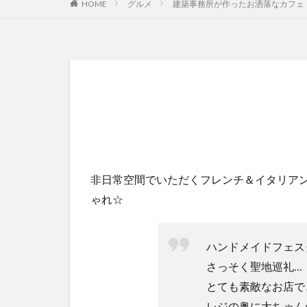
HOME
グルメ
建築事務所が作ったお洒落なカフェ『
非日常空間でいただくフレンチ＆イタリア
ゃれ☆
ハンドメイドフェス
さっそく聖地巡礼…「72
とても素敵なお店で
レジの奥に大ちゃん