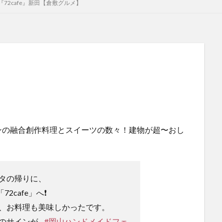
72cafe』新田【倉敷グルメ】
ンの融合創作料理とスイーツの数々！建物が超〜おし
タの帰りに、
cafe」へ❗️
、お料理も美味しかったです。
のサインが…
#岡山ハンドメイドフェ