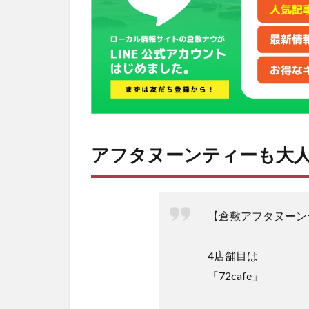
大人
気！
2
ラン
チ・
ディ
ナー
はデ
ザー
ト付
アフタヌーンティーも大
のコ
ース
が人
気で
【倉敷アフタヌーン
す
^^
3
4店舗目は
店
「72cafe」
舗
情