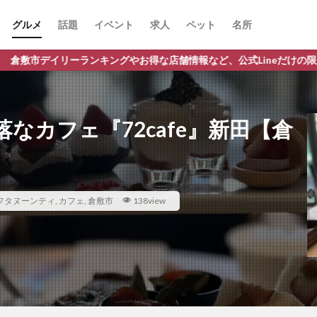
グルメ
話題
イベント
求人
ペット
名所
ンキングやお得な店舗情報など、公式Lineだけの限定情報を配信中！
なカフェ『72cafe』新田【倉
フタヌーンティ
,
カフェ
,
倉敷市
138view