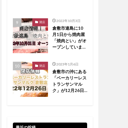
2022年10月3日
開店
倉敷市連島に10
月1日から焼肉屋
「焼肉とい」がオ
ープンしていま
す！【倉敷開店】
2023年1月6日
閉店
倉敷市の沖にある
「ベーカリーレス
トランサンマル
ク」が12月26日
に閉店しています
【倉敷閉店】
最近の投稿