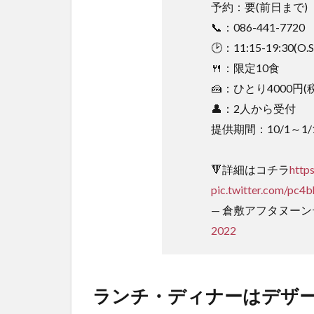
報
予約：要(前日まで)
📞：086-441-7720
4
地
🕑：11:15-19:30(O.S
図
🍴：限定10食
🍰：ひとり4000円(
👤：2人から受付
提供期間：10/1～1/
🔻詳細はコチラ
http
pic.twitter.com/pc4
— 倉敷アフタヌーンティー
2022
ランチ・ディナーはデザー