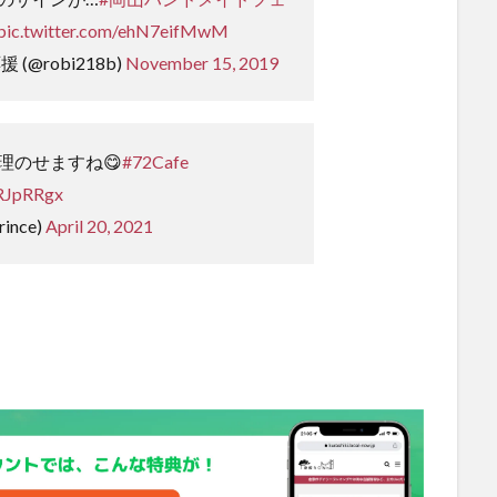
pic.twitter.com/ehN7eifMwM
(@robi218b)
November 15, 2019
理のせますね😋
#72Cafe
uRJpRRgx
ince)
April 20, 2021