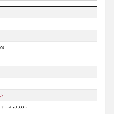
O)
T
ok
ナー⇒ ¥3,000〜