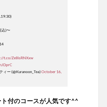
.19:30)
税込)〜
14
s://t.co/Ze8isRNXxw
bhJDprC
 (@Kuranoon_Tea)
October 16,
ト付のコースが人気です^^