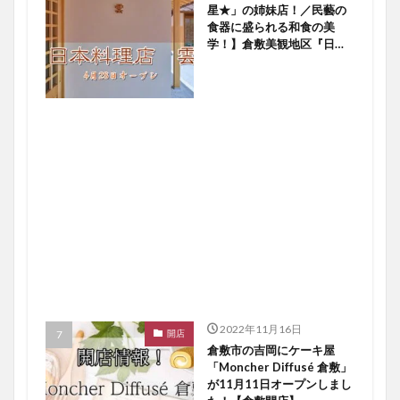
星★」の姉妹店！／民藝の
食器に盛られる和食の美
学！】倉敷美観地区『日本
料理店 雲』４／２８オー
プン！【倉敷開店】
2022年11月16日
開店
倉敷市の吉岡にケーキ屋
「Moncher Diffusé 倉敷」
が11月11日オープンしまし