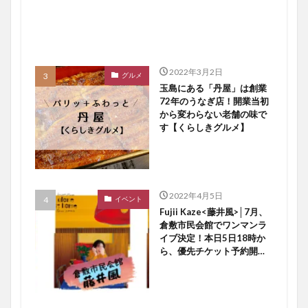
2022年3月2日
グルメ
玉島にある「丹屋」は創業
72年のうなぎ店！開業当初
から変わらない老舗の味で
す【くらしきグルメ】
2022年4月5日
イベント
Fujii Kaze<藤井風>│7月、
倉敷市民会館でワンマンラ
イブ決定！本日5日18時か
ら、優先チケット予約開始
ですよ〜♪【倉敷イベント】